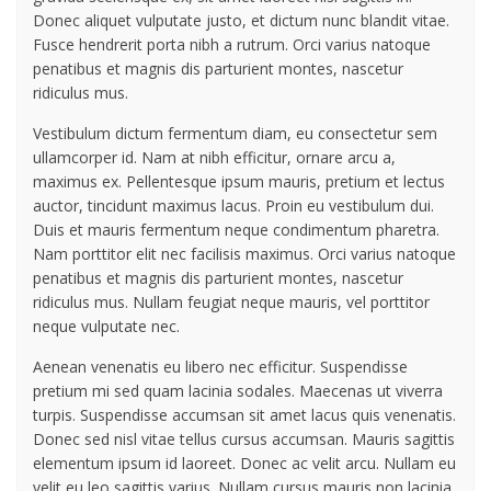
Donec aliquet vulputate justo, et dictum nunc blandit vitae.
Fusce hendrerit porta nibh a rutrum. Orci varius natoque
penatibus et magnis dis parturient montes, nascetur
ridiculus mus.
Vestibulum dictum fermentum diam, eu consectetur sem
ullamcorper id. Nam at nibh efficitur, ornare arcu a,
maximus ex. Pellentesque ipsum mauris, pretium et lectus
auctor, tincidunt maximus lacus. Proin eu vestibulum dui.
Duis et mauris fermentum neque condimentum pharetra.
Nam porttitor elit nec facilisis maximus. Orci varius natoque
penatibus et magnis dis parturient montes, nascetur
ridiculus mus. Nullam feugiat neque mauris, vel porttitor
neque vulputate nec.
Aenean venenatis eu libero nec efficitur. Suspendisse
pretium mi sed quam lacinia sodales. Maecenas ut viverra
turpis. Suspendisse accumsan sit amet lacus quis venenatis.
Donec sed nisl vitae tellus cursus accumsan. Mauris sagittis
elementum ipsum id laoreet. Donec ac velit arcu. Nullam eu
velit eu leo sagittis varius. Nullam cursus mauris non lacinia