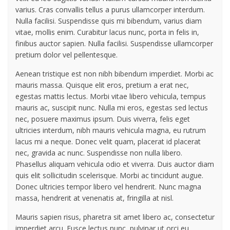
varius. Cras convallis tellus a purus ullamcorper interdum.
Nulla facilisi. Suspendisse quis mi bibendum, varius diam
vitae, mollis enim. Curabitur lacus nunc, porta in felis in,
finibus auctor sapien. Nulla facilisi. Suspendisse ullamcorper
pretium dolor vel pellentesque.
Aenean tristique est non nibh bibendum imperdiet. Morbi ac
mauris massa. Quisque elit eros, pretium a erat nec,
egestas mattis lectus. Morbi vitae libero vehicula, tempus
mauris ac, suscipit nunc. Nulla mi eros, egestas sed lectus
nec, posuere maximus ipsum. Duis viverra, felis eget
ultricies interdum, nibh mauris vehicula magna, eu rutrum
lacus mi a neque. Donec velit quam, placerat id placerat
nec, gravida ac nunc. Suspendisse non nulla libero.
Phasellus aliquam vehicula odio et viverra. Duis auctor diam
quis elit sollicitudin scelerisque. Morbi ac tincidunt augue.
Donec ultricies tempor libero vel hendrerit. Nunc magna
massa, hendrerit at venenatis at, fringilla at nisl.
Mauris sapien risus, pharetra sit amet libero ac, consectetur
imperdiet arcu. Fusce lectus nunc, pulvinar ut orci eu,