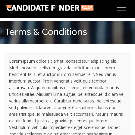
Toggle
naviga
Terms & Conditions
Lorem ipsum dolor sit amet, consectetur adipiscing elit.
Morbi posuere, felis nec gravida sollicitudin, orci lorem
hendrerit felis, et auctor dui orci semper elit. Sed varius
interdum auctor. Proin venenatis velit quis tempor
accumsan. Aliquam dapibus nisi eros, eu vehicula mauris
ultricies vitae. Aliquam urna augue, pellentesque id diam vel,
varius ullamcorper elit. Curabitur nunc purus, pellentesque
sed pulvinar id, laoreet a augue. Cras ultricies lacus non
ante tristique, id malesuada velit accumsan. Mauris mauris
ex, eleifend id justo at, gravida pellentesque lorem.
Vestibulum vehicula imperdiet ex eget scelerisque. Donec
gravida scelerisque ex, sit amet laoreet nisi sagittis in.