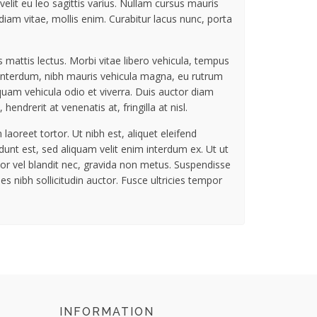
elit eu leo sagittis varius. Nullam cursus mauris
 diam vitae, mollis enim. Curabitur lacus nunc, porta
mattis lectus. Morbi vitae libero vehicula, tempus
s interdum, nibh mauris vehicula magna, eu rutrum
iquam vehicula odio et viverra. Duis auctor diam
endrerit at venenatis at, fringilla at nisl.
laoreet tortor. Ut nibh est, aliquet eleifend
dunt est, sed aliquam velit enim interdum ex. Ut ut
itor vel blandit nec, gravida non metus. Suspendisse
 nibh sollicitudin auctor. Fusce ultricies tempor
INFORMATION