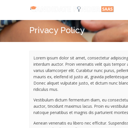
Privacy Policy
Lorem ipsum dolor sit amet, consectetur adipiscing el
interdum auctor. Proin venenatis velit quis tempor 
varius ullamcorper elit. Curabitur nunc purus, pelle
mauris ex, eleifend id justo at, gravida pellentesqu
Donec aliquet vulputate justo, et dictum nunc bland
ridiculus mus.
Vestibulum dictum fermentum diam, eu consectetur 
auctor, tincidunt maximus lacus. Proin eu vestibul
natoque penatibus et magnis dis parturient montes,
Aenean venenatis eu libero nec efficitur. Suspendi