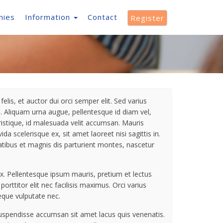
nies
Information
Contact
Register
elis, et auctor dui orci semper elit. Sed varius
e. Aliquam urna augue, pellentesque id diam vel,
 tristique, id malesuada velit accumsan. Mauris
a scelerisque ex, sit amet laoreet nisi sagittis in.
natibus et magnis dis parturient montes, nascetur
. Pellentesque ipsum mauris, pretium et lectus
titor elit nec facilisis maximus. Orci varius
eque vulputate nec.
Suspendisse accumsan sit amet lacus quis venenatis.