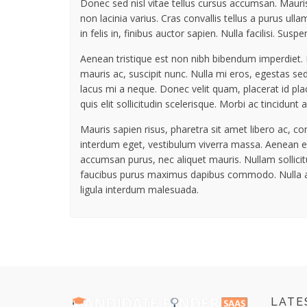
Donec sed nisl vitae tellus cursus accumsan. Mauris
non lacinia varius. Cras convallis tellus a purus ul
in felis in, finibus auctor sapien. Nulla facilisi. Su
Aenean tristique est non nibh bibendum imperdiet. M
mauris ac, suscipit nunc. Nulla mi eros, egestas se
lacus mi a neque. Donec velit quam, placerat id pla
quis elit sollicitudin scelerisque. Morbi ac tincidun
Mauris sapien risus, pharetra sit amet libero ac, con
interdum eget, vestibulum viverra massa. Aenean eu 
accumsan purus, nec aliquet mauris. Nullam sollicitu
faucibus purus maximus dapibus commodo. Nulla aliq
ligula interdum malesuada.
LATE