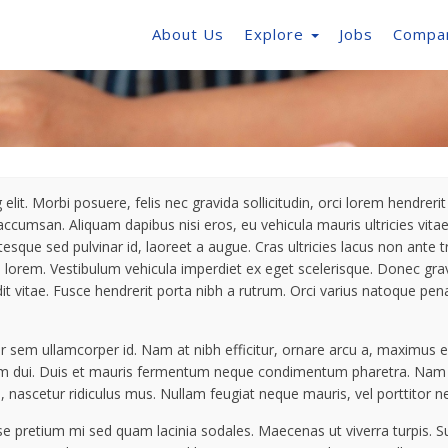
About Us
Explore
Jobs
Compa
it. Morbi posuere, felis nec gravida sollicitudin, orci lorem hendrerit f
accumsan. Aliquam dapibus nisi eros, eu vehicula mauris ultricies vita
ntesque sed pulvinar id, laoreet a augue. Cras ultricies lacus non ante
e lorem. Vestibulum vehicula imperdiet ex eget scelerisque. Donec gravid
it vitae. Fusce hendrerit porta nibh a rutrum. Orci varius natoque pe
sem ullamcorper id. Nam at nibh efficitur, ornare arcu a, maximus ex
um dui. Duis et mauris fermentum neque condimentum pharetra. Nam port
 nascetur ridiculus mus. Nullam feugiat neque mauris, vel porttitor n
sse pretium mi sed quam lacinia sodales. Maecenas ut viverra turpis. 