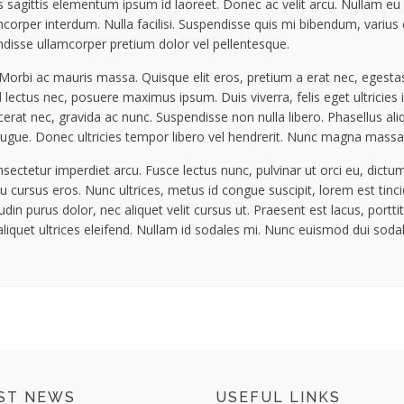
 sagittis elementum ipsum id laoreet. Donec ac velit arcu. Nullam eu v
lamcorper interdum. Nulla facilisi. Suspendisse quis mi bibendum, varius
spendisse ullamcorper pretium dolor vel pellentesque.
orbi ac mauris massa. Quisque elit eros, pretium a erat nec, egestas 
d lectus nec, posuere maximus ipsum. Duis viverra, felis eget ultricie
cerat nec, gravida ac nunc. Suspendisse non nulla libero. Phasellus al
t augue. Donec ultricies tempor libero vel hendrerit. Nunc magna massa, h
sectetur imperdiet arcu. Fusce lectus nunc, pulvinar ut orci eu, dictum 
cursus eros. Nunc ultrices, metus id congue suscipit, lorem est tinci
din purus dolor, nec aliquet velit cursus ut. Praesent est lacus, portt
uet ultrices eleifend. Nullam id sodales mi. Nunc euismod dui sodales
ST NEWS
USEFUL LINKS